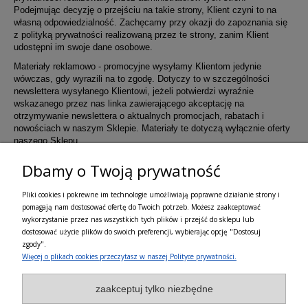
Podejmując decyzję o przejściu na takie strony, Klient czyni to na
własną odpowiedzialność. Zachęcamy przy okazji do zapoznania się
z polityką prywatności realizowaną przez te strony, zanim Klient
udostępni im swoje dane osobowe.
Materiały reklamowo - promocyjne wysyłamy Klientom jedynie
wówczas, gdy wyrazili na to zgodę. Dotyczy to w szczególności
newslettera wysyłanego Klientowi, jeżeli potwierdzi wyraźnie
wskazanego przez nas linka zawierającego akceptację na
otrzymywanie newslettera o aktualnych promocjach, rabatach i
nowościach w naszym Sklepie. Materiały te dotyczą wyłącznie oferty
naszego Sklepu.
Wszelkie pytania, wnioski i sugestie odnoszące się do ochrony
Dbamy o Twoją prywatność
Państwa prywatności, w szczególności danych osobowych prosimy
zgłaszać na adres
atvision@gmail.com
bądź telefonicznie pod
Pliki cookies i pokrewne im technologie umożliwiają poprawne działanie strony i
numerem
+48.516052800
.
pomagają nam dostosować ofertę do Twoich potrzeb. Możesz zaakceptować
wykorzystanie przez nas wszystkich tych plików i przejść do sklepu lub
dostosować użycie plików do swoich preferencji, wybierając opcję "Dostosuj
Informacje
zgody".
Więcej o plikach cookies przeczytasz w naszej Polityce prywatności.
Pomoc
zaakceptuj tylko niezbędne
Regulamin