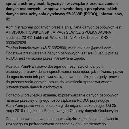
sprawie ochrony osób fizycznych w związku z przetwarzaniem
danych osobowych i w sprawie swobodnego przepływu takich
danych oraz uchylenia dyrektywy 95/46/WE (RODO), informujemy,
iż:
Administratorem podanych przez Panią/Pana danych osobowych jest
AT VISION T.ĆWIKLIŃSKI, A.PAŁYSEWICZ SPÓŁKA JAWNA
siedziba: 20-411 Lublin ul. Wolska 11, NIP: 7120159592, KRS:
0000432626
Telefon kontaktowy: +48.516052800, mail: atvision@gmail.com
Podstawą przetwarzania danych osobowych jest art. 6 ust. 1 pkt a)
RODO, jest wyrażona przez Panią/Pana zgoda.
Posiada Pani/Pan prawo dostępu do treści swoich danych
osobowych, prawo do ich sprostowania, usunięcia, jak i również prawo
do ograniczenia ich przetwarzania, prawo do cofnięcia zgody, prawo
do przenoszenia danych, prawo do wniesienia sprzeciwu wobec
przetwarzania danych osobowych.
Ponadto w przypadku uznania, iż przetwarzanie danych osobowych
narusza przepisy unijnego rozporządzenia RODO, przysługuje
Pani/Panu prawo wniesienia skargi do organu nadzorczego. Od 25
maja 2018 r. będzie to Prezes Urzędu Ochrony danych Osobowych.
Dane osobowe przetwarzane są w związku z realizacją zamówienia
złożonego za pośrednictwem naszego sklepu internetowego.