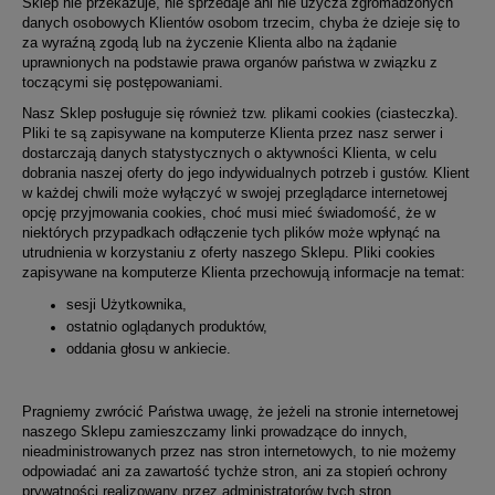
Sklep nie przekazuje, nie sprzedaje ani nie użycza zgromadzonych
danych osobowych Klientów osobom trzecim, chyba że dzieje się to
za wyraźną zgodą lub na życzenie Klienta albo na żądanie
uprawnionych na podstawie prawa organów państwa w związku z
toczącymi się postępowaniami.
Nasz Sklep posługuje się również tzw. plikami cookies (ciasteczka).
Pliki te są zapisywane na komputerze Klienta przez nasz serwer i
dostarczają danych statystycznych o aktywności Klienta, w celu
dobrania naszej oferty do jego indywidualnych potrzeb i gustów. Klient
w każdej chwili może wyłączyć w swojej przeglądarce internetowej
opcję przyjmowania cookies, choć musi mieć świadomość, że w
niektórych przypadkach odłączenie tych plików może wpłynąć na
utrudnienia w korzystaniu z oferty naszego Sklepu. Pliki cookies
zapisywane na komputerze Klienta przechowują informacje na temat:
sesji Użytkownika,
ostatnio oglądanych produktów,
oddania głosu w ankiecie.
Pragniemy zwrócić Państwa uwagę, że jeżeli na stronie internetowej
naszego Sklepu zamieszczamy linki prowadzące do innych,
nieadministrowanych przez nas stron internetowych, to nie możemy
odpowiadać ani za zawartość tychże stron, ani za stopień ochrony
prywatności realizowany przez administratorów tych stron.